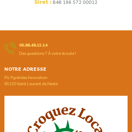
Siret :
848 196 572 00012
06.88.48.15.14
Des questions ? À votre écoute !
NOTRE ADRESSE
Pic Pyrénées Innovation
65150 Saint Laurent de Neste