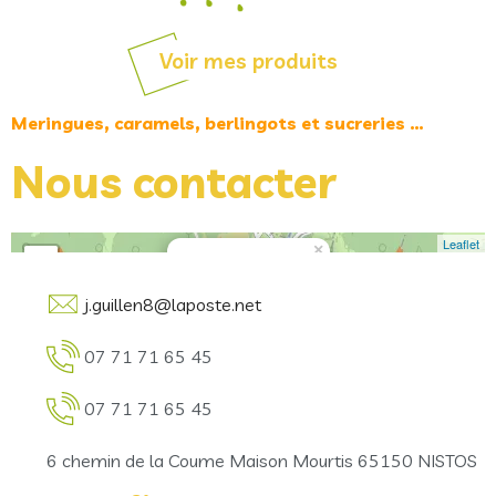
Voir mes produits
Meringues, caramels, berlingots et sucreries …
Nous contacter
Leaflet
×
+
MAISON MOURTIS
−
j.guillen8@laposte.net
07 71 71 65 45
07 71 71 65 45
6 chemin de la Coume Maison Mourtis 65150 NISTOS