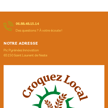
06.88.48.15.14
Des questions ? À votre écoute !
NOTRE ADRESSE
Pic Pyrénées Innovation
65150 Saint Laurent de Neste