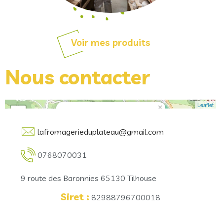
Voir mes produits
Nous contacter
Leaflet
×
+
LA FROMAGERIE DU PLATEAU
−
lafromagerieduplateau@gmail.com
0768070031
9 route des Baronnies 65130 Tilhouse
Siret :
82988796700018