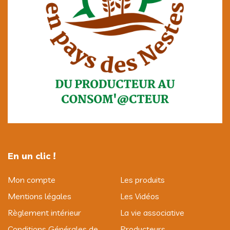
En un clic !
Mon compte
Les produits
Mentions légales
Les Vidéos
Règlement intérieur
La vie associative
Conditions Générales de
Producteurs