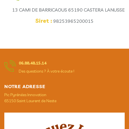
13 CAMI DE BARRICAOUS 65190 CASTERA LANUSSE
Siret :
98253965200015
06.88.48.15.14
Des questions ? À votre écoute !
NOTRE ADRESSE
Pic Pyrénées Innovation
65150 Saint Laurent de Neste