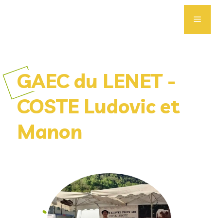
Aller
au
Men
contenu
GAEC du LENET -
COSTE Ludovic et
Manon