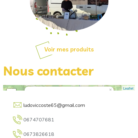
Voir mes produits
Nous contacter
Leaflet
×
+
GAEC du LENET - COSTE Ludovic et Manon
−
ludoviccoste65@gmail.com
0674707681
0673826618